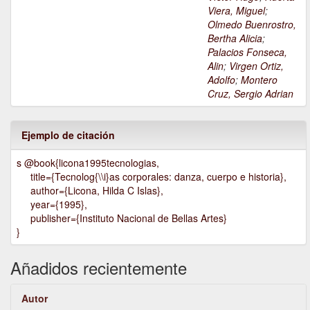
Viera, Miguel
;
Olmedo Buenrostro,
Bertha Alicia
;
Palacios Fonseca,
Alin
;
Virgen Ortiz,
Adolfo
;
Montero
Cruz, Sergio Adrian
Ejemplo de citación
s @book{licona1995tecnologias,
title={Tecnolog{\\i}as corporales: danza, cuerpo e historia},
author={Licona, Hilda C Islas},
year={1995},
publisher={Instituto Nacional de Bellas Artes}
}
Añadidos recientemente
Autor