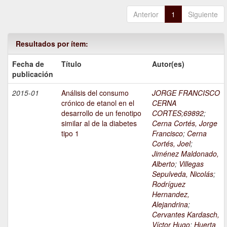
Anterior
1
Siguiente
Resultados por ítem:
Fecha de
Título
Autor(es)
publicación
2015-01
Análisis del consumo
JORGE FRANCISCO
crónico de etanol en el
CERNA
desarrollo de un fenotipo
CORTES;69892
;
similar al de la diabetes
Cerna Cortés, Jorge
tipo 1
Francisco
;
Cerna
Cortés, Joel
;
Jiménez Maldonado,
Alberto
;
Villegas
Sepulveda, Nicolás
;
Rodríguez
Hernandez,
Alejandrina
;
Cervantes Kardasch,
Víctor Hugo
;
Huerta