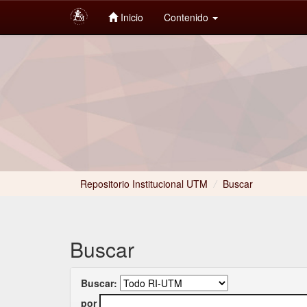
Inicio
Contenido
Skip
navigation
Repositorio Institucional UTM
/
Buscar
Buscar
Buscar:
por