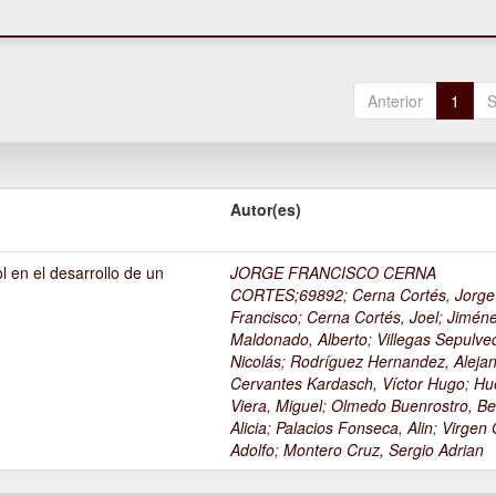
Anterior
1
S
Autor(es)
l en el desarrollo de un
JORGE FRANCISCO CERNA
1
CORTES;69892
;
Cerna Cortés, Jorge
Francisco
;
Cerna Cortés, Joel
;
Jimén
Maldonado, Alberto
;
Villegas Sepulve
Nicolás
;
Rodríguez Hernandez, Alejan
Cervantes Kardasch, Víctor Hugo
;
Hu
Viera, Miguel
;
Olmedo Buenrostro, Be
Alicia
;
Palacios Fonseca, Alin
;
Virgen O
Adolfo
;
Montero Cruz, Sergio Adrian