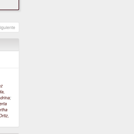
iguiente
ez
da,
drina
;
erta
rtha
rtiz,