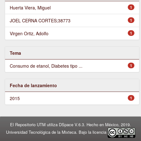
Huerta Viera, Miguel
1
JOEL CERNA CORTES;38773
1
Virgen Ortiz, Adolfo
1
Tema
Consumo de etanol, Diabetes tipo ...
1
Fecha de lanzamiento
2015
1
El Repositorio UTM utiliza DSpace V.6.3. Hecho en México, 2019.
Universidad Tecnológica de la Mixteca. Bajo la licencia