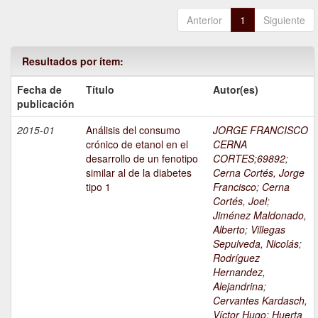
Anterior
1
Siguiente
Resultados por ítem:
Fecha de
Título
Autor(es)
publicación
2015-01
Análisis del consumo
JORGE FRANCISCO
crónico de etanol en el
CERNA
desarrollo de un fenotipo
CORTES;69892
;
similar al de la diabetes
Cerna Cortés, Jorge
tipo 1
Francisco
;
Cerna
Cortés, Joel
;
Jiménez Maldonado,
Alberto
;
Villegas
Sepulveda, Nicolás
;
Rodríguez
Hernandez,
Alejandrina
;
Cervantes Kardasch,
Víctor Hugo
;
Huerta