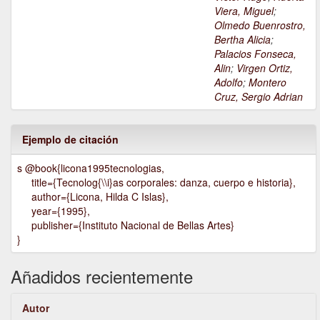
Viera, Miguel
;
Olmedo Buenrostro,
Bertha Alicia
;
Palacios Fonseca,
Alin
;
Virgen Ortiz,
Adolfo
;
Montero
Cruz, Sergio Adrian
Ejemplo de citación
s @book{licona1995tecnologias,
title={Tecnolog{\\i}as corporales: danza, cuerpo e historia},
author={Licona, Hilda C Islas},
year={1995},
publisher={Instituto Nacional de Bellas Artes}
}
Añadidos recientemente
Autor