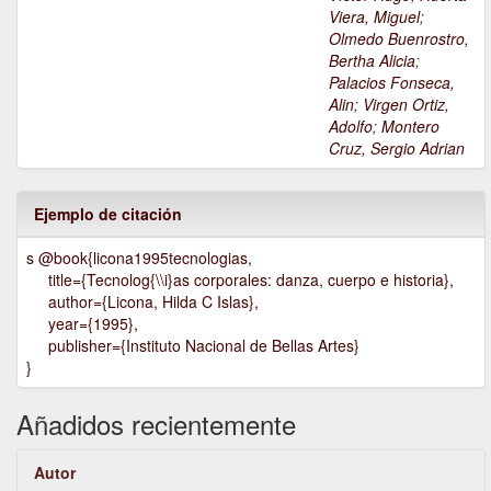
Viera, Miguel
;
Olmedo Buenrostro,
Bertha Alicia
;
Palacios Fonseca,
Alin
;
Virgen Ortiz,
Adolfo
;
Montero
Cruz, Sergio Adrian
Ejemplo de citación
s @book{licona1995tecnologias,
title={Tecnolog{\\i}as corporales: danza, cuerpo e historia},
author={Licona, Hilda C Islas},
year={1995},
publisher={Instituto Nacional de Bellas Artes}
}
Añadidos recientemente
Autor