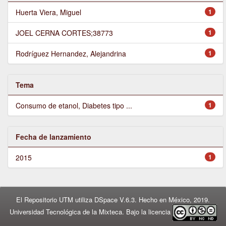
Huerta Viera, Miguel
1
JOEL CERNA CORTES;38773
1
Rodríguez Hernandez, Alejandrina
1
Tema
Consumo de etanol, Diabetes tipo ...
1
Fecha de lanzamiento
2015
1
El Repositorio UTM utiliza DSpace V.6.3. Hecho en México, 2019.
Universidad Tecnológica de la Mixteca. Bajo la licencia