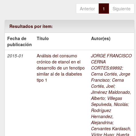
Anterior
1
Siguiente
Resultados por ítem:
Fecha de
Título
Autor(es)
publicación
2015-01
Análisis del consumo
JORGE FRANCISCO
crónico de etanol en el
CERNA
desarrollo de un fenotipo
CORTES;69892
;
similar al de la diabetes
Cerna Cortés, Jorge
tipo 1
Francisco
;
Cerna
Cortés, Joel
;
Jiménez Maldonado,
Alberto
;
Villegas
Sepulveda, Nicolás
;
Rodríguez
Hernandez,
Alejandrina
;
Cervantes Kardasch,
Víctor Hugo
;
Huerta