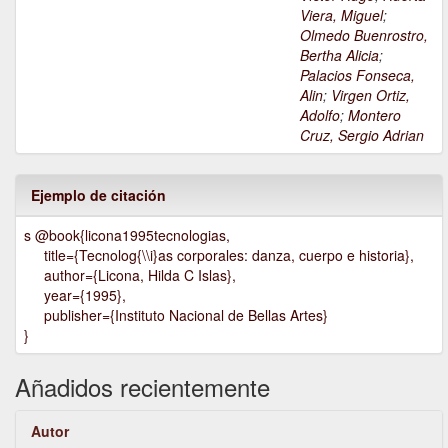
Viera, Miguel
;
Olmedo Buenrostro,
Bertha Alicia
;
Palacios Fonseca,
Alin
;
Virgen Ortiz,
Adolfo
;
Montero
Cruz, Sergio Adrian
Ejemplo de citación
s @book{licona1995tecnologias,
title={Tecnolog{\\i}as corporales: danza, cuerpo e historia},
author={Licona, Hilda C Islas},
year={1995},
publisher={Instituto Nacional de Bellas Artes}
}
Añadidos recientemente
Autor