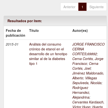
Anterior
1
Siguiente
Resultados por ítem:
Fecha de
Título
Autor(es)
publicación
2015-01
Análisis del consumo
JORGE FRANCISCO
crónico de etanol en el
CERNA
desarrollo de un fenotipo
CORTES;69892
;
similar al de la diabetes
Cerna Cortés, Jorge
tipo 1
Francisco
;
Cerna
Cortés, Joel
;
Jiménez Maldonado,
Alberto
;
Villegas
Sepulveda, Nicolás
;
Rodríguez
Hernandez,
Alejandrina
;
Cervantes Kardasch,
Víctor Hugo
;
Huerta