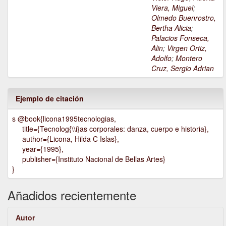
Viera, Miguel
;
Olmedo Buenrostro,
Bertha Alicia
;
Palacios Fonseca,
Alin
;
Virgen Ortiz,
Adolfo
;
Montero
Cruz, Sergio Adrian
Ejemplo de citación
s @book{licona1995tecnologias,
title={Tecnolog{\\i}as corporales: danza, cuerpo e historia},
author={Licona, Hilda C Islas},
year={1995},
publisher={Instituto Nacional de Bellas Artes}
}
Añadidos recientemente
Autor