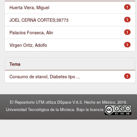
Huerta Viera, Miguel
1
JOEL CERNA CORTES;38773
1
Palacios Fonseca, Alin
1
Virgen Ortiz, Adolfo
1
Tema
Consumo de etanol, Diabetes tipo ...
1
El Repositorio UTM utiliza DSpace V.6.3. Hecho en México, 2019.
Universidad Tecnológica de la Mixteca. Bajo la licencia