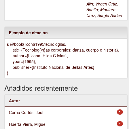
Alin
;
Virgen Ortiz,
Adolfo
;
Montero
Cruz, Sergio Adrian
Ejemplo de citación
s @book{licona1995tecnologias,
title={Tecnolog{\\i}as corporales: danza, cuerpo e historia},
author={Licona, Hilda C Islas},
year={1995},
publisher={Instituto Nacional de Bellas Artes}
}
Añadidos recientemente
Autor
Cerna Cortés, Joel
1
Huerta Viera, Miguel
1