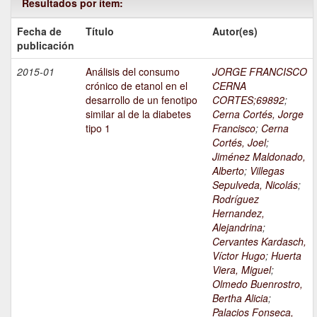
Resultados por ítem:
Fecha de
Título
Autor(es)
publicación
2015-01
Análisis del consumo
JORGE FRANCISCO
crónico de etanol en el
CERNA
desarrollo de un fenotipo
CORTES;69892
;
similar al de la diabetes
Cerna Cortés, Jorge
tipo 1
Francisco
;
Cerna
Cortés, Joel
;
Jiménez Maldonado,
Alberto
;
Villegas
Sepulveda, Nicolás
;
Rodríguez
Hernandez,
Alejandrina
;
Cervantes Kardasch,
Víctor Hugo
;
Huerta
Viera, Miguel
;
Olmedo Buenrostro,
Bertha Alicia
;
Palacios Fonseca,