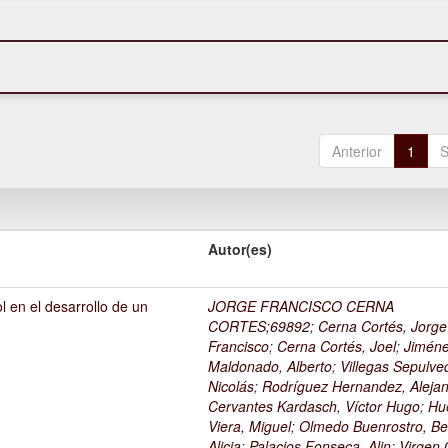
Anterior
1
S
Autor(es)
l en el desarrollo de un
JORGE FRANCISCO CERNA
1
CORTES;69892
;
Cerna Cortés, Jorge
Francisco
;
Cerna Cortés, Joel
;
Jimén
Maldonado, Alberto
;
Villegas Sepulve
Nicolás
;
Rodríguez Hernandez, Alejan
Cervantes Kardasch, Víctor Hugo
;
Hu
Viera, Miguel
;
Olmedo Buenrostro, Be
Alicia
;
Palacios Fonseca, Alin
;
Virgen O