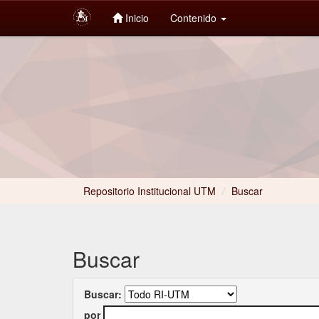
Inicio
Contenido
Skip
navigation
Repositorio Institucional UTM
/
Buscar
Buscar
Buscar:
por