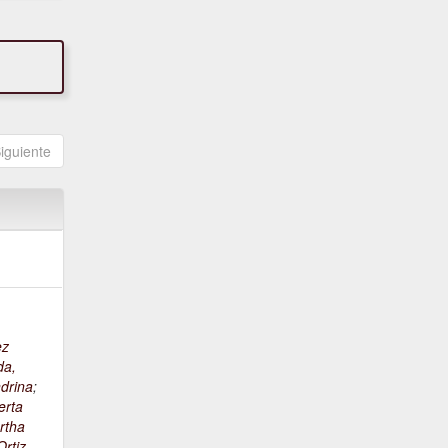
iguiente
ez
da,
drina
;
erta
rtha
rtiz,