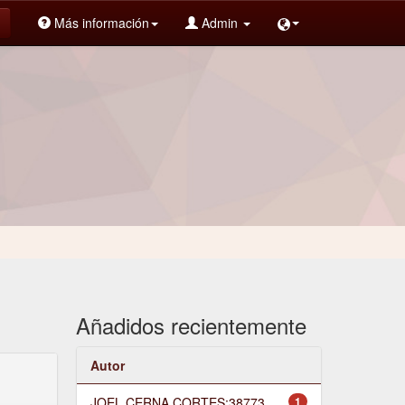
Más información
Admin
Añadidos recientemente
Autor
JOEL CERNA CORTES;38773
1