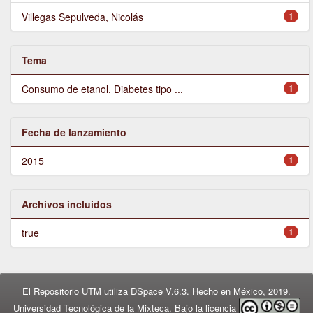
Villegas Sepulveda, Nicolás
1
Tema
Consumo de etanol, Diabetes tipo ...
1
Fecha de lanzamiento
2015
1
Archivos incluidos
true
1
El Repositorio UTM utiliza DSpace V.6.3. Hecho en México, 2019.
Universidad Tecnológica de la Mixteca. Bajo la licencia