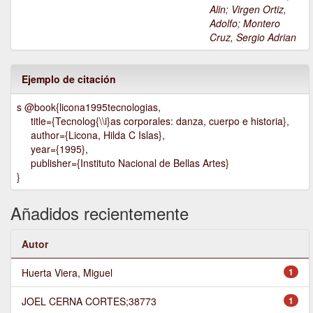
Alin
;
Virgen Ortiz,
Adolfo
;
Montero
Cruz, Sergio Adrian
Ejemplo de citación
s @book{licona1995tecnologias,
title={Tecnolog{\\i}as corporales: danza, cuerpo e historia},
author={Licona, Hilda C Islas},
year={1995},
publisher={Instituto Nacional de Bellas Artes}
}
Añadidos recientemente
Autor
Huerta Viera, Miguel
1
JOEL CERNA CORTES;38773
1