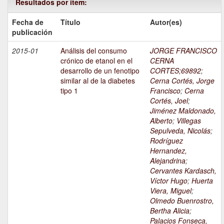
Resultados por ítem:
Fecha de
Título
Autor(es)
publicación
2015-01
Análisis del consumo
JORGE FRANCISCO
crónico de etanol en el
CERNA
desarrollo de un fenotipo
CORTES;69892
;
similar al de la diabetes
Cerna Cortés, Jorge
tipo 1
Francisco
;
Cerna
Cortés, Joel
;
Jiménez Maldonado,
Alberto
;
Villegas
Sepulveda, Nicolás
;
Rodríguez
Hernandez,
Alejandrina
;
Cervantes Kardasch,
Víctor Hugo
;
Huerta
Viera, Miguel
;
Olmedo Buenrostro,
Bertha Alicia
;
Palacios Fonseca,