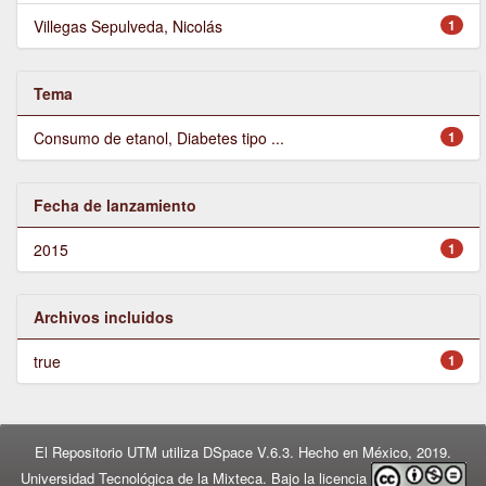
Villegas Sepulveda, Nicolás
1
Tema
Consumo de etanol, Diabetes tipo ...
1
Fecha de lanzamiento
2015
1
Archivos incluidos
true
1
El Repositorio UTM utiliza DSpace V.6.3. Hecho en México, 2019.
Universidad Tecnológica de la Mixteca. Bajo la licencia