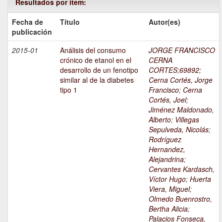
Resultados por ítem:
Fecha de
Título
Autor(es)
publicación
2015-01
Análisis del consumo
JORGE FRANCISCO
crónico de etanol en el
CERNA
desarrollo de un fenotipo
CORTES;69892
;
similar al de la diabetes
Cerna Cortés, Jorge
tipo 1
Francisco
;
Cerna
Cortés, Joel
;
Jiménez Maldonado,
Alberto
;
Villegas
Sepulveda, Nicolás
;
Rodríguez
Hernandez,
Alejandrina
;
Cervantes Kardasch,
Víctor Hugo
;
Huerta
Viera, Miguel
;
Olmedo Buenrostro,
Bertha Alicia
;
Palacios Fonseca,