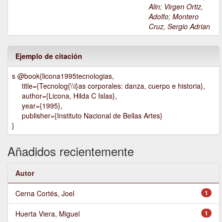
Alin
;
Virgen Ortiz,
Adolfo
;
Montero
Cruz, Sergio Adrian
Ejemplo de citación
s @book{licona1995tecnologias,
title={Tecnolog{\\i}as corporales: danza, cuerpo e historia},
author={Licona, Hilda C Islas},
year={1995},
publisher={Instituto Nacional de Bellas Artes}
}
Añadidos recientemente
Autor
Cerna Cortés, Joel
1
Huerta Viera, Miguel
1