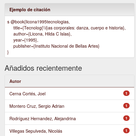
Ejemplo de citación
s @book{licona1995tecnologias,
title={Tecnolog{\\i}as corporales: danza, cuerpo e historia},
author={Licona, Hilda C Islas},
year={1995},
publisher={Instituto Nacional de Bellas Artes}
}
Añadidos recientemente
Autor
Cerna Cortés, Joel
1
Montero Cruz, Sergio Adrian
1
Rodríguez Hernandez, Alejandrina
1
Villegas Sepulveda, Nicolás
1