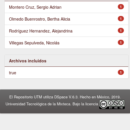
Montero Cruz, Sergio Adrian
1
Olmedo Buenrostro, Bertha Alicia
1
Rodríguez Hernandez, Alejandrina
1
Villegas Sepulveda, Nicolás
1
Archivos incluidos
true
1
El Repositorio UTM utiliza DSpace V.6.3. Hecho en México, 2019.
Universidad Tecnológica de la Mixteca. Bajo la licencia