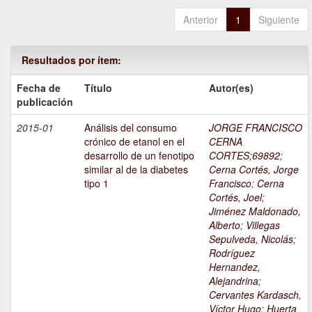
Anterior
1
Siguiente
Resultados por ítem:
Fecha de
Título
Autor(es)
publicación
2015-01
Análisis del consumo
JORGE FRANCISCO
crónico de etanol en el
CERNA
desarrollo de un fenotipo
CORTES;69892
;
similar al de la diabetes
Cerna Cortés, Jorge
tipo 1
Francisco
;
Cerna
Cortés, Joel
;
Jiménez Maldonado,
Alberto
;
Villegas
Sepulveda, Nicolás
;
Rodríguez
Hernandez,
Alejandrina
;
Cervantes Kardasch,
Víctor Hugo
;
Huerta