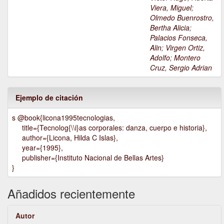
Viera, Miguel
;
Olmedo Buenrostro,
Bertha Alicia
;
Palacios Fonseca,
Alin
;
Virgen Ortiz,
Adolfo
;
Montero
Cruz, Sergio Adrian
Ejemplo de citación
s @book{licona1995tecnologias,
title={Tecnolog{\\i}as corporales: danza, cuerpo e historia},
author={Licona, Hilda C Islas},
year={1995},
publisher={Instituto Nacional de Bellas Artes}
}
Añadidos recientemente
Autor