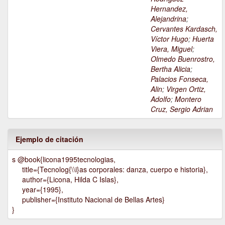
Hernandez,
Alejandrina
;
Cervantes Kardasch,
Víctor Hugo
;
Huerta
Viera, Miguel
;
Olmedo Buenrostro,
Bertha Alicia
;
Palacios Fonseca,
Alin
;
Virgen Ortiz,
Adolfo
;
Montero
Cruz, Sergio Adrian
Ejemplo de citación
s @book{licona1995tecnologias,
title={Tecnolog{\\i}as corporales: danza, cuerpo e historia},
author={Licona, Hilda C Islas},
year={1995},
publisher={Instituto Nacional de Bellas Artes}
}