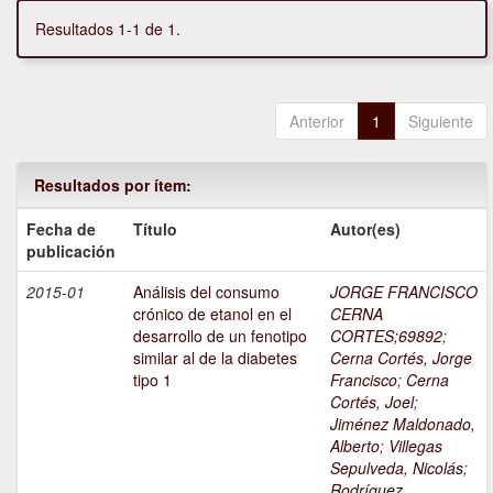
Resultados 1-1 de 1.
Anterior
1
Siguiente
Resultados por ítem:
Fecha de
Título
Autor(es)
publicación
2015-01
Análisis del consumo
JORGE FRANCISCO
crónico de etanol en el
CERNA
desarrollo de un fenotipo
CORTES;69892
;
similar al de la diabetes
Cerna Cortés, Jorge
tipo 1
Francisco
;
Cerna
Cortés, Joel
;
Jiménez Maldonado,
Alberto
;
Villegas
Sepulveda, Nicolás
;
Rodríguez