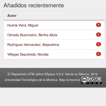
Añadidos recientemente
Autor
Huerta Viera, Miguel
1
Olmedo Buenrostro, Bertha Alicia
1
Rodríguez Hernandez, Alejandrina
1
Villegas Sepulveda, Nicolás
1
El Repositorio UTM utiliza DSpace V.6.3. Hecho en México, 2019.
Universidad Tecnológica de la Mixteca. Bajo la licencia