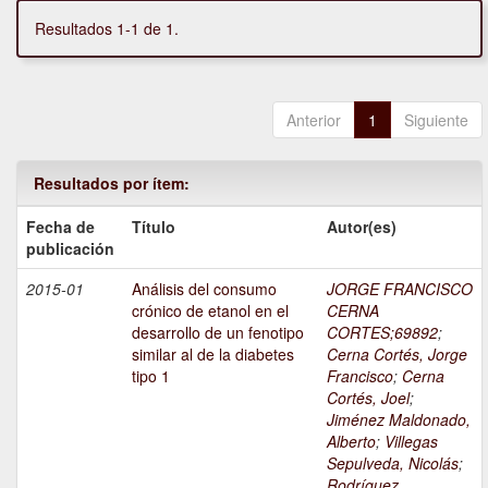
Resultados 1-1 de 1.
Anterior
1
Siguiente
Resultados por ítem:
Fecha de
Título
Autor(es)
publicación
2015-01
Análisis del consumo
JORGE FRANCISCO
crónico de etanol en el
CERNA
desarrollo de un fenotipo
CORTES;69892
;
similar al de la diabetes
Cerna Cortés, Jorge
tipo 1
Francisco
;
Cerna
Cortés, Joel
;
Jiménez Maldonado,
Alberto
;
Villegas
Sepulveda, Nicolás
;
Rodríguez