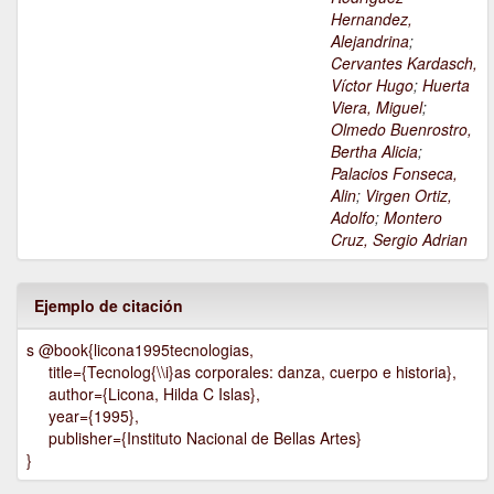
Hernandez,
Alejandrina
;
Cervantes Kardasch,
Víctor Hugo
;
Huerta
Viera, Miguel
;
Olmedo Buenrostro,
Bertha Alicia
;
Palacios Fonseca,
Alin
;
Virgen Ortiz,
Adolfo
;
Montero
Cruz, Sergio Adrian
Ejemplo de citación
s @book{licona1995tecnologias,
title={Tecnolog{\\i}as corporales: danza, cuerpo e historia},
author={Licona, Hilda C Islas},
year={1995},
publisher={Instituto Nacional de Bellas Artes}
}