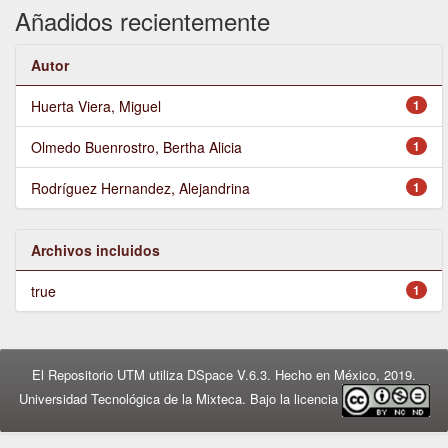
Añadidos recientemente
Autor
Huerta Viera, Miguel
1
Olmedo Buenrostro, Bertha Alicia
1
Rodríguez Hernandez, Alejandrina
1
Archivos incluidos
true
1
El Repositorio UTM utiliza DSpace V.6.3. Hecho en México, 2019.
Universidad Tecnológica de la Mixteca. Bajo la licencia