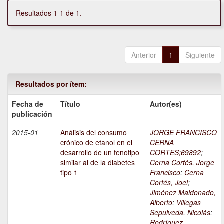
Resultados 1-1 de 1.
Anterior
1
Siguiente
Resultados por ítem:
Fecha de
Título
Autor(es)
publicación
2015-01
Análisis del consumo
JORGE FRANCISCO
crónico de etanol en el
CERNA
desarrollo de un fenotipo
CORTES;69892
;
similar al de la diabetes
Cerna Cortés, Jorge
tipo 1
Francisco
;
Cerna
Cortés, Joel
;
Jiménez Maldonado,
Alberto
;
Villegas
Sepulveda, Nicolás
;
Rodríguez