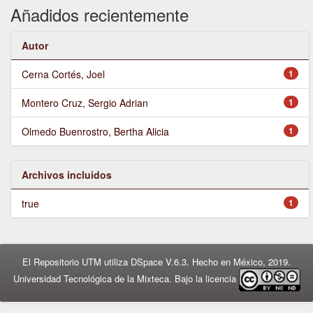
Añadidos recientemente
Autor
Cerna Cortés, Joel
1
Montero Cruz, Sergio Adrian
1
Olmedo Buenrostro, Bertha Alicia
1
Archivos incluidos
true
1
El Repositorio UTM utiliza DSpace V.6.3. Hecho en México, 2019.
Universidad Tecnológica de la Mixteca. Bajo la licencia