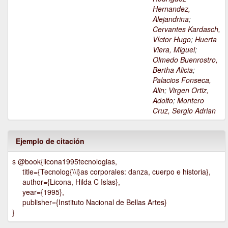
Hernandez,
Alejandrina
;
Cervantes Kardasch,
Víctor Hugo
;
Huerta
Viera, Miguel
;
Olmedo Buenrostro,
Bertha Alicia
;
Palacios Fonseca,
Alin
;
Virgen Ortiz,
Adolfo
;
Montero
Cruz, Sergio Adrian
Ejemplo de citación
s @book{licona1995tecnologias,
title={Tecnolog{\\i}as corporales: danza, cuerpo e historia},
author={Licona, Hilda C Islas},
year={1995},
publisher={Instituto Nacional de Bellas Artes}
}