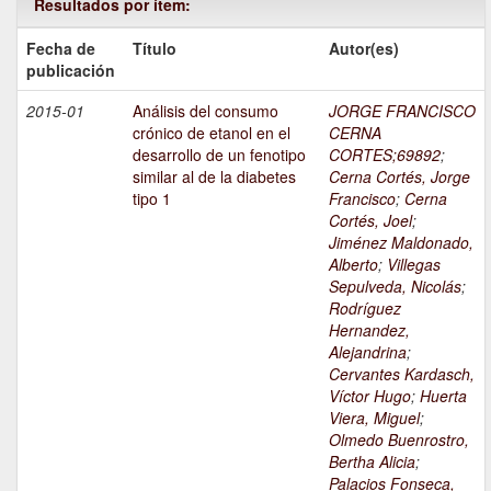
Resultados por ítem:
Fecha de
Título
Autor(es)
publicación
2015-01
Análisis del consumo
JORGE FRANCISCO
crónico de etanol en el
CERNA
desarrollo de un fenotipo
CORTES;69892
;
similar al de la diabetes
Cerna Cortés, Jorge
tipo 1
Francisco
;
Cerna
Cortés, Joel
;
Jiménez Maldonado,
Alberto
;
Villegas
Sepulveda, Nicolás
;
Rodríguez
Hernandez,
Alejandrina
;
Cervantes Kardasch,
Víctor Hugo
;
Huerta
Viera, Miguel
;
Olmedo Buenrostro,
Bertha Alicia
;
Palacios Fonseca,