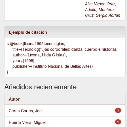
Alin
;
Virgen Ortiz,
Adolfo
;
Montero
Cruz, Sergio Adrian
Ejemplo de citación
s @book{licona1995tecnologias,
title={Tecnolog{\\i}as corporales: danza, cuerpo e historia},
author={Licona, Hilda C Islas},
year={1995},
publisher={Instituto Nacional de Bellas Artes}
}
Añadidos recientemente
Autor
Cerna Cortés, Joel
1
Huerta Viera, Miguel
1