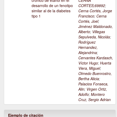
crónico de etanol en el
CERNA
desarrollo de un fenotipo
CORTES;69892
;
similar al de la diabetes
Cerna Cortés, Jorge
tipo 1
Francisco
;
Cerna
Cortés, Joel
;
Jiménez Maldonado,
Alberto
;
Villegas
Sepulveda, Nicolás
;
Rodríguez
Hernandez,
Alejandrina
;
Cervantes Kardasch,
Víctor Hugo
;
Huerta
Viera, Miguel
;
Olmedo Buenrostro,
Bertha Alicia
;
Palacios Fonseca,
Alin
;
Virgen Ortiz,
Adolfo
;
Montero
Cruz, Sergio Adrian
Ejemplo de citación