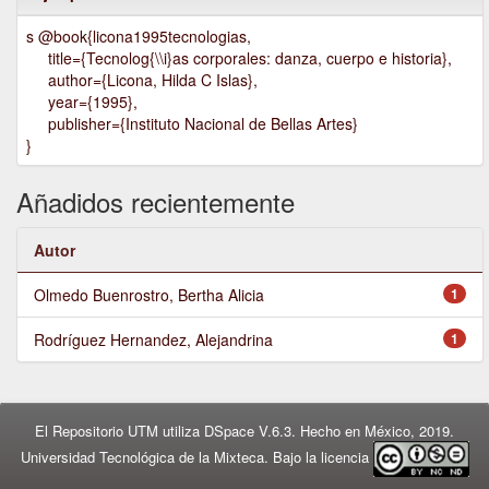
s @book{licona1995tecnologias,
title={Tecnolog{\\i}as corporales: danza, cuerpo e historia},
author={Licona, Hilda C Islas},
year={1995},
publisher={Instituto Nacional de Bellas Artes}
}
Añadidos recientemente
Autor
Olmedo Buenrostro, Bertha Alicia
1
Rodríguez Hernandez, Alejandrina
1
El Repositorio UTM utiliza DSpace V.6.3. Hecho en México, 2019.
Universidad Tecnológica de la Mixteca. Bajo la licencia