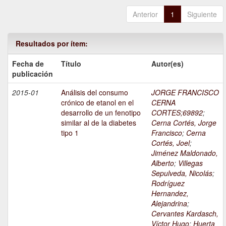
Anterior
1
Siguiente
Resultados por ítem:
Fecha de
Título
Autor(es)
publicación
2015-01
Análisis del consumo
JORGE FRANCISCO
crónico de etanol en el
CERNA
desarrollo de un fenotipo
CORTES;69892
;
similar al de la diabetes
Cerna Cortés, Jorge
tipo 1
Francisco
;
Cerna
Cortés, Joel
;
Jiménez Maldonado,
Alberto
;
Villegas
Sepulveda, Nicolás
;
Rodríguez
Hernandez,
Alejandrina
;
Cervantes Kardasch,
Víctor Hugo
;
Huerta