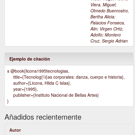
Viera, Miguel
;
Olmedo Buenrostro,
Bertha Alicia
;
Palacios Fonseca,
Alin
;
Virgen Ortiz,
Adolfo
;
Montero
Cruz, Sergio Adrian
Ejemplo de citación
s @book{licona1995tecnologias,
title={Tecnolog{\\i}as corporales: danza, cuerpo e historia},
author={Licona, Hilda C Islas},
year={1995},
publisher={Instituto Nacional de Bellas Artes}
}
Añadidos recientemente
Autor