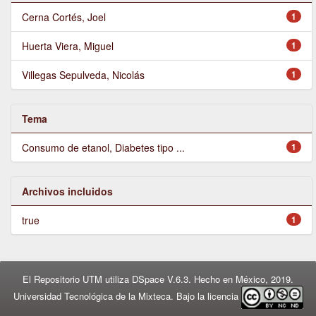
Cerna Cortés, Joel
1
Huerta Viera, Miguel
1
Villegas Sepulveda, Nicolás
1
Tema
Consumo de etanol, Diabetes tipo ...
1
Archivos incluidos
true
1
El Repositorio UTM utiliza DSpace V.6.3. Hecho en México, 2019.
Universidad Tecnológica de la Mixteca. Bajo la licencia