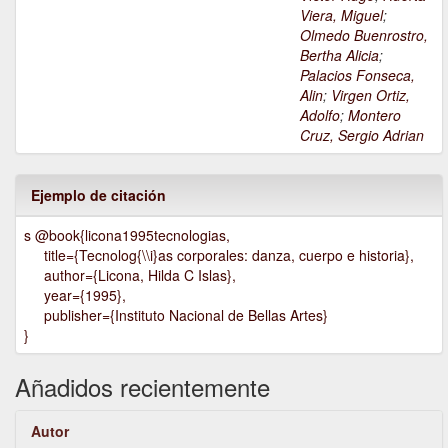
Viera, Miguel
;
Olmedo Buenrostro,
Bertha Alicia
;
Palacios Fonseca,
Alin
;
Virgen Ortiz,
Adolfo
;
Montero
Cruz, Sergio Adrian
Ejemplo de citación
s @book{licona1995tecnologias,
title={Tecnolog{\\i}as corporales: danza, cuerpo e historia},
author={Licona, Hilda C Islas},
year={1995},
publisher={Instituto Nacional de Bellas Artes}
}
Añadidos recientemente
Autor