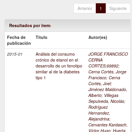
Anterior
1
Siguiente
Resultados por ítem:
Fecha de
Título
Autor(es)
publicación
2015-01
Análisis del consumo
JORGE FRANCISCO
crónico de etanol en el
CERNA
desarrollo de un fenotipo
CORTES;69892
;
similar al de la diabetes
Cerna Cortés, Jorge
tipo 1
Francisco
;
Cerna
Cortés, Joel
;
Jiménez Maldonado,
Alberto
;
Villegas
Sepulveda, Nicolás
;
Rodríguez
Hernandez,
Alejandrina
;
Cervantes Kardasch,
Víctor Hugo
;
Huerta