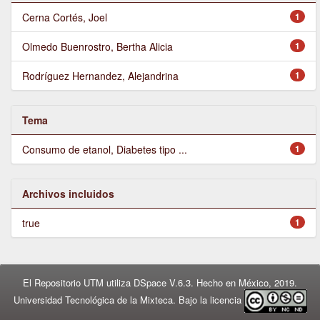
Cerna Cortés, Joel
1
Olmedo Buenrostro, Bertha Alicia
1
Rodríguez Hernandez, Alejandrina
1
Tema
Consumo de etanol, Diabetes tipo ...
1
Archivos incluidos
true
1
El Repositorio UTM utiliza DSpace V.6.3. Hecho en México, 2019.
Universidad Tecnológica de la Mixteca. Bajo la licencia