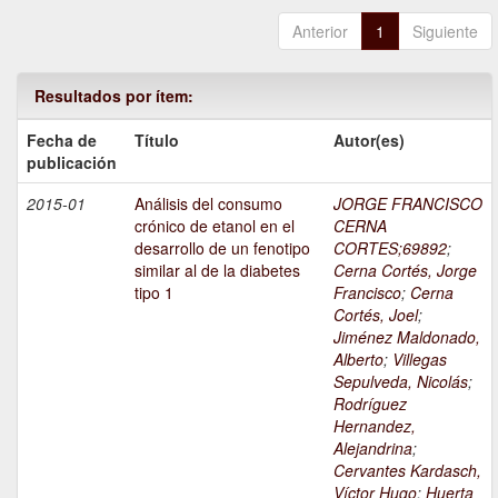
Anterior
1
Siguiente
Resultados por ítem:
Fecha de
Título
Autor(es)
publicación
2015-01
Análisis del consumo
JORGE FRANCISCO
crónico de etanol en el
CERNA
desarrollo de un fenotipo
CORTES;69892
;
similar al de la diabetes
Cerna Cortés, Jorge
tipo 1
Francisco
;
Cerna
Cortés, Joel
;
Jiménez Maldonado,
Alberto
;
Villegas
Sepulveda, Nicolás
;
Rodríguez
Hernandez,
Alejandrina
;
Cervantes Kardasch,
Víctor Hugo
;
Huerta