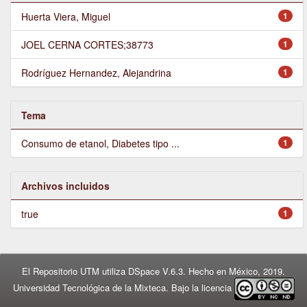
Huerta Viera, Miguel
1
JOEL CERNA CORTES;38773
1
Rodríguez Hernandez, Alejandrina
1
Tema
Consumo de etanol, Diabetes tipo ...
1
Archivos incluidos
true
1
El Repositorio UTM utiliza DSpace V.6.3. Hecho en México, 2019.
Universidad Tecnológica de la Mixteca. Bajo la licencia