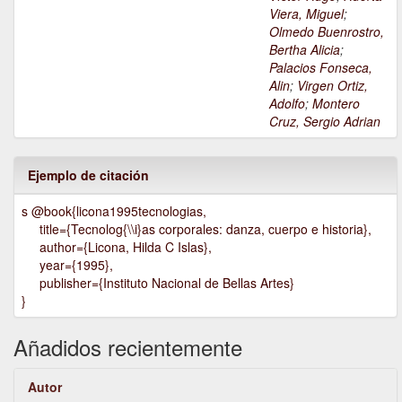
Viera, Miguel
;
Olmedo Buenrostro,
Bertha Alicia
;
Palacios Fonseca,
Alin
;
Virgen Ortiz,
Adolfo
;
Montero
Cruz, Sergio Adrian
Ejemplo de citación
s @book{licona1995tecnologias,
title={Tecnolog{\\i}as corporales: danza, cuerpo e historia},
author={Licona, Hilda C Islas},
year={1995},
publisher={Instituto Nacional de Bellas Artes}
}
Añadidos recientemente
Autor