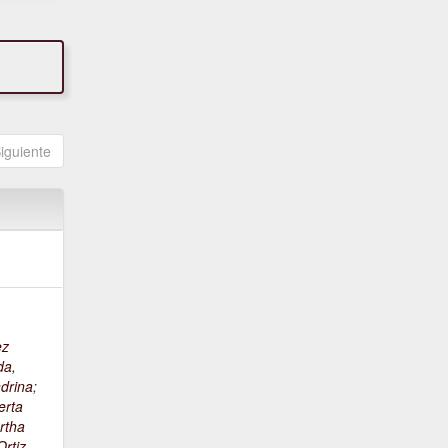
iguiente
ez
da,
drina
;
erta
rtha
rtiz,