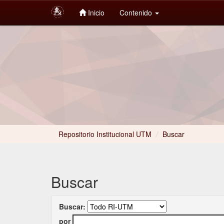
Inicio
Contenido
Skip
navigation
Repositorio Institucional UTM
/
Buscar
Buscar
Buscar:
por