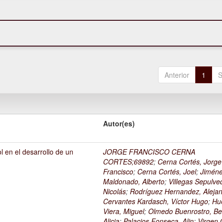
Anterior
1
S
Autor(es)
l en el desarrollo de un
JORGE FRANCISCO CERNA
1
CORTES;69892
;
Cerna Cortés, Jorge
Francisco
;
Cerna Cortés, Joel
;
Jimén
Maldonado, Alberto
;
Villegas Sepulve
Nicolás
;
Rodríguez Hernandez, Alejan
Cervantes Kardasch, Víctor Hugo
;
Hu
Viera, Miguel
;
Olmedo Buenrostro, Be
Alicia
;
Palacios Fonseca, Alin
;
Virgen O