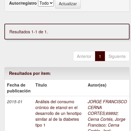
Autor/registro
Resultados 1-1 de 1.
Anterior
1
Siguiente
Resultados por ítem:
Fecha de
Título
Autor(es)
publicación
2015-01
Análisis del consumo
JORGE FRANCISCO
crónico de etanol en el
CERNA
desarrollo de un fenotipo
CORTES;69892
;
similar al de la diabetes
Cerna Cortés, Jorge
tipo 1
Francisco
;
Cerna
Cortés, Joel
;