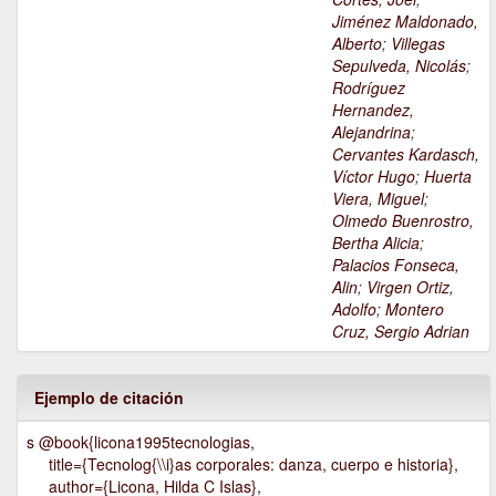
Jiménez Maldonado,
Alberto
;
Villegas
Sepulveda, Nicolás
;
Rodríguez
Hernandez,
Alejandrina
;
Cervantes Kardasch,
Víctor Hugo
;
Huerta
Viera, Miguel
;
Olmedo Buenrostro,
Bertha Alicia
;
Palacios Fonseca,
Alin
;
Virgen Ortiz,
Adolfo
;
Montero
Cruz, Sergio Adrian
Ejemplo de citación
s @book{licona1995tecnologias,
title={Tecnolog{\\i}as corporales: danza, cuerpo e historia},
author={Licona, Hilda C Islas},