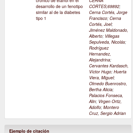
crónico de etanol en el
CERNA
desarrollo de un fenotipo
CORTES;69892
;
similar al de la diabetes
Cerna Cortés, Jorge
tipo 1
Francisco
;
Cerna
Cortés, Joel
;
Jiménez Maldonado,
Alberto
;
Villegas
Sepulveda, Nicolás
;
Rodríguez
Hernandez,
Alejandrina
;
Cervantes Kardasch,
Víctor Hugo
;
Huerta
Viera, Miguel
;
Olmedo Buenrostro,
Bertha Alicia
;
Palacios Fonseca,
Alin
;
Virgen Ortiz,
Adolfo
;
Montero
Cruz, Sergio Adrian
Ejemplo de citación