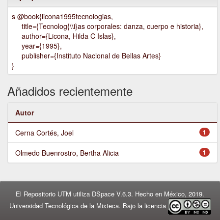
s @book{licona1995tecnologias,
title={Tecnolog{\\i}as corporales: danza, cuerpo e historia},
author={Licona, Hilda C Islas},
year={1995},
publisher={Instituto Nacional de Bellas Artes}
}
Añadidos recientemente
Autor
Cerna Cortés, Joel
1
Olmedo Buenrostro, Bertha Alicia
1
El Repositorio UTM utiliza DSpace V.6.3. Hecho en México, 2019.
Universidad Tecnológica de la Mixteca. Bajo la licencia