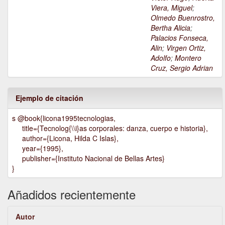
Viera, Miguel
;
Olmedo Buenrostro,
Bertha Alicia
;
Palacios Fonseca,
Alin
;
Virgen Ortiz,
Adolfo
;
Montero
Cruz, Sergio Adrian
Ejemplo de citación
s @book{licona1995tecnologias,
title={Tecnolog{\\i}as corporales: danza, cuerpo e historia},
author={Licona, Hilda C Islas},
year={1995},
publisher={Instituto Nacional de Bellas Artes}
}
Añadidos recientemente
Autor