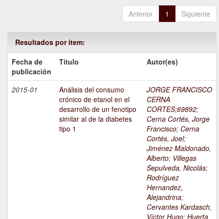
Anterior
1
Siguiente
Resultados por ítem:
Fecha de
Título
Autor(es)
publicación
2015-01
Análisis del consumo
JORGE FRANCISCO
crónico de etanol en el
CERNA
desarrollo de un fenotipo
CORTES;69892
;
similar al de la diabetes
Cerna Cortés, Jorge
tipo 1
Francisco
;
Cerna
Cortés, Joel
;
Jiménez Maldonado,
Alberto
;
Villegas
Sepulveda, Nicolás
;
Rodríguez
Hernandez,
Alejandrina
;
Cervantes Kardasch,
Víctor Hugo
;
Huerta