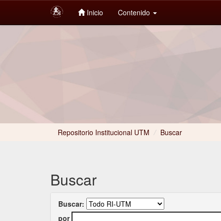
Inicio
Contenido
Skip
navigation
Repositorio Institucional UTM
/
Buscar
Buscar
Buscar:
por