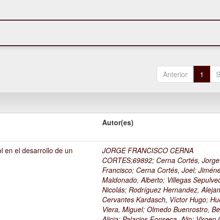
Anterior
1
S
Autor(es)
l en el desarrollo de un
JORGE FRANCISCO CERNA
1
CORTES;69892
;
Cerna Cortés, Jorge
Francisco
;
Cerna Cortés, Joel
;
Jimén
Maldonado, Alberto
;
Villegas Sepulve
Nicolás
;
Rodríguez Hernandez, Alejan
Cervantes Kardasch, Víctor Hugo
;
Hu
Viera, Miguel
;
Olmedo Buenrostro, Be
Alicia
;
Palacios Fonseca, Alin
;
Virgen O