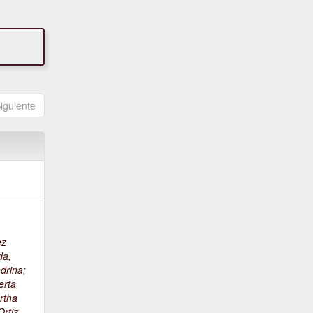
iguiente
ez
da,
drina
;
erta
rtha
rtiz,