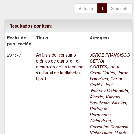
Anterior
1
Siguiente
Resultados por ítem:
Fecha de
Título
Autor(es)
publicación
2015-01
Análisis del consumo
JORGE FRANCISCO
crónico de etanol en el
CERNA
desarrollo de un fenotipo
CORTES;69892
;
similar al de la diabetes
Cerna Cortés, Jorge
tipo 1
Francisco
;
Cerna
Cortés, Joel
;
Jiménez Maldonado,
Alberto
;
Villegas
Sepulveda, Nicolás
;
Rodríguez
Hernandez,
Alejandrina
;
Cervantes Kardasch,
Víctor Hugo
;
Huerta