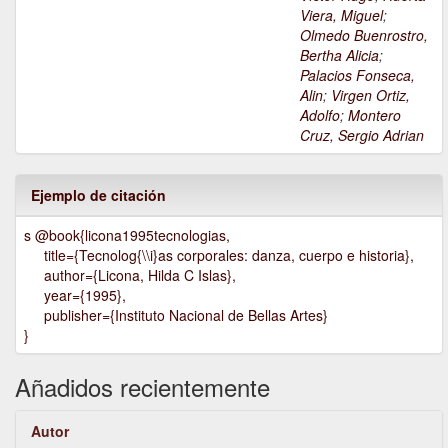
Viera, Miguel
;
Olmedo Buenrostro,
Bertha Alicia
;
Palacios Fonseca,
Alin
;
Virgen Ortiz,
Adolfo
;
Montero
Cruz, Sergio Adrian
Ejemplo de citación
s @book{licona1995tecnologias,
title={Tecnolog{\\i}as corporales: danza, cuerpo e historia},
author={Licona, Hilda C Islas},
year={1995},
publisher={Instituto Nacional de Bellas Artes}
}
Añadidos recientemente
Autor