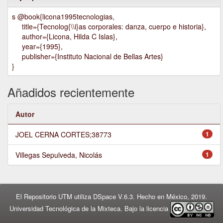
s @book{licona1995tecnologias,
title={Tecnolog{\\i}as corporales: danza, cuerpo e historia},
author={Licona, Hilda C Islas},
year={1995},
publisher={Instituto Nacional de Bellas Artes}
}
Añadidos recientemente
Autor
JOEL CERNA CORTES;38773
1
Villegas Sepulveda, Nicolás
1
El Repositorio UTM utiliza DSpace V.6.3. Hecho en México, 2019.
Universidad Tecnológica de la Mixteca. Bajo la licencia