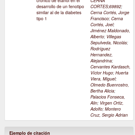
crónico de etanol en el
CERNA
desarrollo de un fenotipo
CORTES;69892
;
similar al de la diabetes
Cerna Cortés, Jorge
tipo 1
Francisco
;
Cerna
Cortés, Joel
;
Jiménez Maldonado,
Alberto
;
Villegas
Sepulveda, Nicolás
;
Rodríguez
Hernandez,
Alejandrina
;
Cervantes Kardasch,
Víctor Hugo
;
Huerta
Viera, Miguel
;
Olmedo Buenrostro,
Bertha Alicia
;
Palacios Fonseca,
Alin
;
Virgen Ortiz,
Adolfo
;
Montero
Cruz, Sergio Adrian
Ejemplo de citación