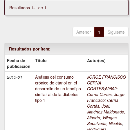
Resultados 1-1 de 1.
Anterior
1
Siguiente
Resultados por ítem:
Fecha de
Título
Autor(es)
publicación
2015-01
Análisis del consumo
JORGE FRANCISCO
crónico de etanol en el
CERNA
desarrollo de un fenotipo
CORTES;69892
;
similar al de la diabetes
Cerna Cortés, Jorge
tipo 1
Francisco
;
Cerna
Cortés, Joel
;
Jiménez Maldonado,
Alberto
;
Villegas
Sepulveda, Nicolás
;
Rodríguez