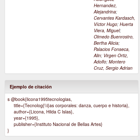
Hernandez,
Alejandrina
;
Cervantes Kardasch,
Víctor Hugo
;
Huerta
Viera, Miguel
;
Olmedo Buenrostro,
Bertha Alicia
;
Palacios Fonseca,
Alin
;
Virgen Ortiz,
Adolfo
;
Montero
Cruz, Sergio Adrian
Ejemplo de citación
s @book{licona1995tecnologias,
title={Tecnolog{\\i}as corporales: danza, cuerpo e historia},
author={Licona, Hilda C Islas},
year={1995},
publisher={Instituto Nacional de Bellas Artes}
}