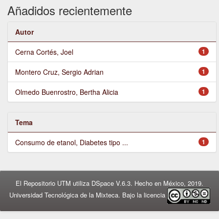
Añadidos recientemente
Autor
Cerna Cortés, Joel
1
Montero Cruz, Sergio Adrian
1
Olmedo Buenrostro, Bertha Alicia
1
Tema
Consumo de etanol, Diabetes tipo ...
1
El Repositorio UTM utiliza DSpace V.6.3. Hecho en México, 2019.
Universidad Tecnológica de la Mixteca. Bajo la licencia