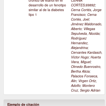
crónico de etanol en el
CERNA
desarrollo de un fenotipo
CORTES;69892
;
similar al de la diabetes
Cerna Cortés, Jorge
tipo 1
Francisco
;
Cerna
Cortés, Joel
;
Jiménez Maldonado,
Alberto
;
Villegas
Sepulveda, Nicolás
;
Rodríguez
Hernandez,
Alejandrina
;
Cervantes Kardasch,
Víctor Hugo
;
Huerta
Viera, Miguel
;
Olmedo Buenrostro,
Bertha Alicia
;
Palacios Fonseca,
Alin
;
Virgen Ortiz,
Adolfo
;
Montero
Cruz, Sergio Adrian
Ejemplo de citación