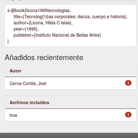
s @book{licona1995tecnologias,
title={Tecnolog{\\i}as corporales: danza, cuerpo e historia},
author={Licona, Hilda C Islas},
year={1995},
publisher={Instituto Nacional de Bellas Artes}
}
Añadidos recientemente
Autor
Cerna Cortés, Joel
1
Archivos incluidos
true
1