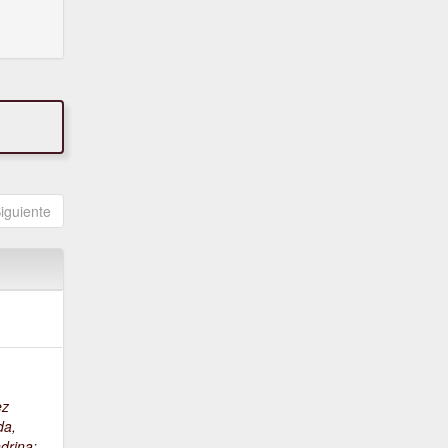
iguiente
ez
da,
drina
;