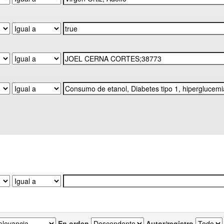
En orden
Autor/registro