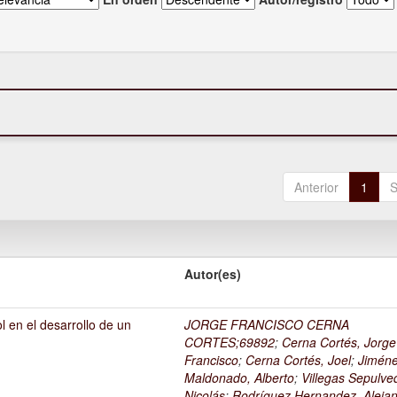
Anterior
1
S
Autor(es)
l en el desarrollo de un
JORGE FRANCISCO CERNA
1
CORTES;69892
;
Cerna Cortés, Jorge
Francisco
;
Cerna Cortés, Joel
;
Jimén
Maldonado, Alberto
;
Villegas Sepulve
Nicolás
;
Rodríguez Hernandez, Alejan