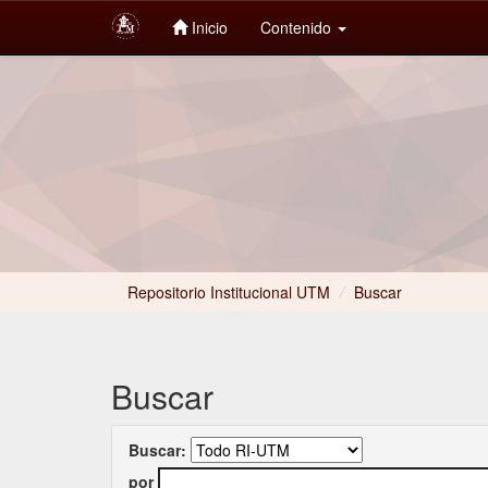
Inicio
Contenido
Skip
navigation
Repositorio Institucional UTM
/
Buscar
Buscar
Buscar:
por