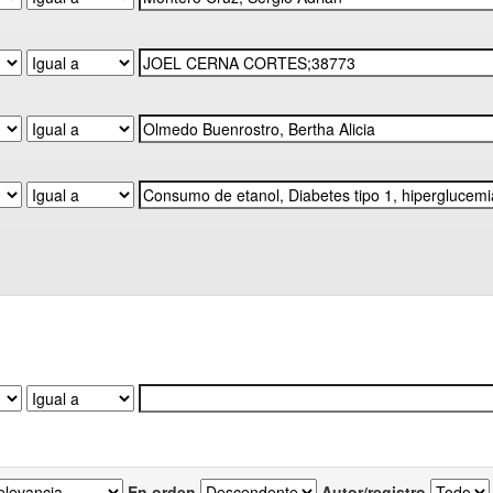
En orden
Autor/registro