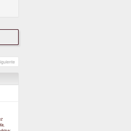
iguiente
ez
da,
drina
;