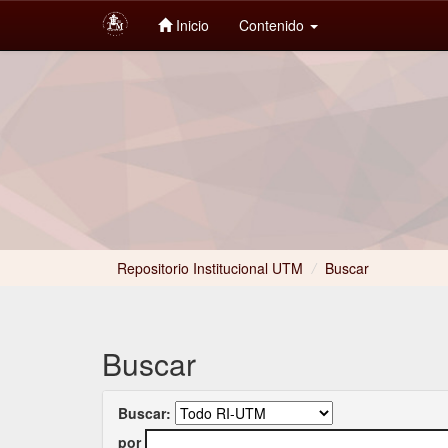
Inicio
Contenido
Skip
navigation
Repositorio Institucional UTM
/
Buscar
Buscar
Buscar:
por