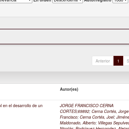
Anterior
1
S
Autor(es)
l en el desarrollo de un
JORGE FRANCISCO CERNA
1
CORTES;69892
;
Cerna Cortés, Jorge
Francisco
;
Cerna Cortés, Joel
;
Jimén
Maldonado, Alberto
;
Villegas Sepulve
Nicolás
;
Rodríguez Hernandez, Alejan