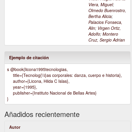
Viera, Miguel
;
Olmedo Buenrostro,
Bertha Alicia
;
Palacios Fonseca,
Alin
;
Virgen Ortiz,
Adolfo
;
Montero
Cruz, Sergio Adrian
Ejemplo de citación
s @book{licona1995tecnologias,
title={Tecnolog{\\i}as corporales: danza, cuerpo e historia},
author={Licona, Hilda C Islas},
year={1995},
publisher={Instituto Nacional de Bellas Artes}
}
Añadidos recientemente
Autor