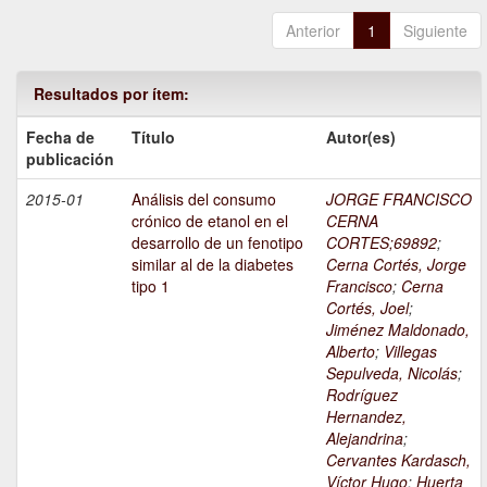
Anterior
1
Siguiente
Resultados por ítem:
Fecha de
Título
Autor(es)
publicación
2015-01
Análisis del consumo
JORGE FRANCISCO
crónico de etanol en el
CERNA
desarrollo de un fenotipo
CORTES;69892
;
similar al de la diabetes
Cerna Cortés, Jorge
tipo 1
Francisco
;
Cerna
Cortés, Joel
;
Jiménez Maldonado,
Alberto
;
Villegas
Sepulveda, Nicolás
;
Rodríguez
Hernandez,
Alejandrina
;
Cervantes Kardasch,
Víctor Hugo
;
Huerta