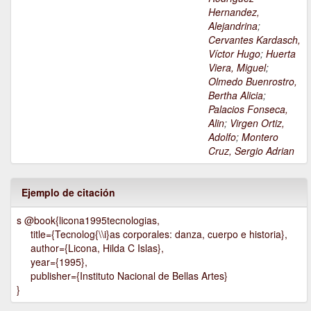
Hernandez,
Alejandrina
;
Cervantes Kardasch,
Víctor Hugo
;
Huerta
Viera, Miguel
;
Olmedo Buenrostro,
Bertha Alicia
;
Palacios Fonseca,
Alin
;
Virgen Ortiz,
Adolfo
;
Montero
Cruz, Sergio Adrian
Ejemplo de citación
s @book{licona1995tecnologias,
title={Tecnolog{\\i}as corporales: danza, cuerpo e historia},
author={Licona, Hilda C Islas},
year={1995},
publisher={Instituto Nacional de Bellas Artes}
}