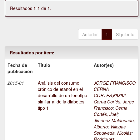
Resultados 1-1 de 1.
Anterior
1
Siguiente
Resultados por ítem:
Fecha de
Título
Autor(es)
publicación
2015-01
Análisis del consumo
JORGE FRANCISCO
crónico de etanol en el
CERNA
desarrollo de un fenotipo
CORTES;69892
;
similar al de la diabetes
Cerna Cortés, Jorge
tipo 1
Francisco
;
Cerna
Cortés, Joel
;
Jiménez Maldonado,
Alberto
;
Villegas
Sepulveda, Nicolás
;
Rodríguez