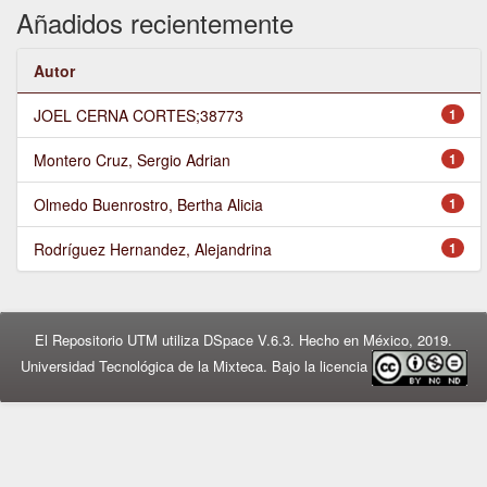
Añadidos recientemente
Autor
JOEL CERNA CORTES;38773
1
Montero Cruz, Sergio Adrian
1
Olmedo Buenrostro, Bertha Alicia
1
Rodríguez Hernandez, Alejandrina
1
El Repositorio UTM utiliza DSpace V.6.3. Hecho en México, 2019.
Universidad Tecnológica de la Mixteca. Bajo la licencia