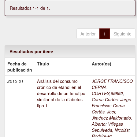
Resultados 1-1 de 1.
Anterior
1
Siguiente
Resultados por ítem:
Fecha de
Título
Autor(es)
publicación
2015-01
Análisis del consumo
JORGE FRANCISCO
crónico de etanol en el
CERNA
desarrollo de un fenotipo
CORTES;69892
;
similar al de la diabetes
Cerna Cortés, Jorge
tipo 1
Francisco
;
Cerna
Cortés, Joel
;
Jiménez Maldonado,
Alberto
;
Villegas
Sepulveda, Nicolás
;
Rodríguez