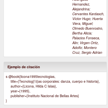
Hernandez,
Alejandrina
;
Cervantes Kardasch,
Víctor Hugo
;
Huerta
Viera, Miguel
;
Olmedo Buenrostro,
Bertha Alicia
;
Palacios Fonseca,
Alin
;
Virgen Ortiz,
Adolfo
;
Montero
Cruz, Sergio Adrian
Ejemplo de citación
s @book{licona1995tecnologias,
title={Tecnolog{\\i}as corporales: danza, cuerpo e historia},
author={Licona, Hilda C Islas},
year={1995},
publisher={Instituto Nacional de Bellas Artes}
}