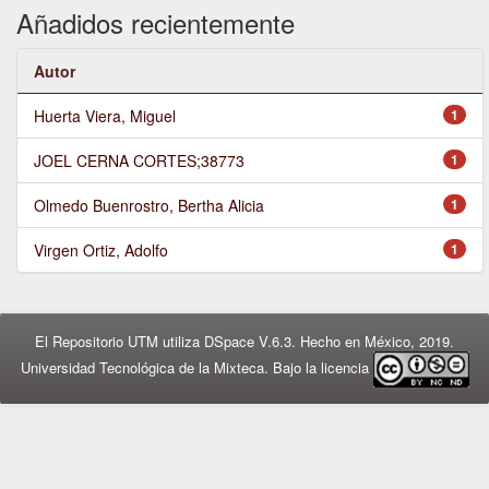
Añadidos recientemente
Autor
Huerta Viera, Miguel
1
JOEL CERNA CORTES;38773
1
Olmedo Buenrostro, Bertha Alicia
1
Virgen Ortiz, Adolfo
1
El Repositorio UTM utiliza DSpace V.6.3. Hecho en México, 2019.
Universidad Tecnológica de la Mixteca. Bajo la licencia