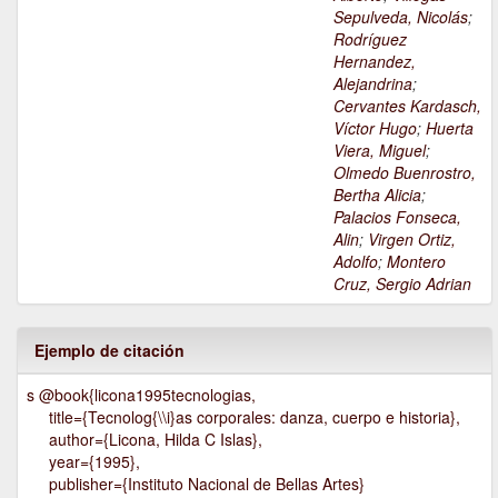
Sepulveda, Nicolás
;
Rodríguez
Hernandez,
Alejandrina
;
Cervantes Kardasch,
Víctor Hugo
;
Huerta
Viera, Miguel
;
Olmedo Buenrostro,
Bertha Alicia
;
Palacios Fonseca,
Alin
;
Virgen Ortiz,
Adolfo
;
Montero
Cruz, Sergio Adrian
Ejemplo de citación
s @book{licona1995tecnologias,
title={Tecnolog{\\i}as corporales: danza, cuerpo e historia},
author={Licona, Hilda C Islas},
year={1995},
publisher={Instituto Nacional de Bellas Artes}