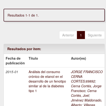
Resultados 1-1 de 1.
Anterior
1
Siguiente
Resultados por ítem:
Fecha de
Título
Autor(es)
publicación
2015-01
Análisis del consumo
JORGE FRANCISCO
crónico de etanol en el
CERNA
desarrollo de un fenotipo
CORTES;69892
;
similar al de la diabetes
Cerna Cortés, Jorge
tipo 1
Francisco
;
Cerna
Cortés, Joel
;
Jiménez Maldonado,
Alberto
;
Villegas