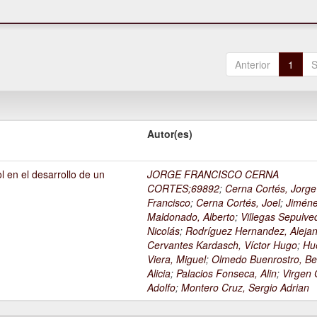
Anterior
1
S
Autor(es)
l en el desarrollo de un
JORGE FRANCISCO CERNA
1
CORTES;69892
;
Cerna Cortés, Jorge
Francisco
;
Cerna Cortés, Joel
;
Jimén
Maldonado, Alberto
;
Villegas Sepulve
Nicolás
;
Rodríguez Hernandez, Alejan
Cervantes Kardasch, Víctor Hugo
;
Hu
Viera, Miguel
;
Olmedo Buenrostro, Be
Alicia
;
Palacios Fonseca, Alin
;
Virgen O
Adolfo
;
Montero Cruz, Sergio Adrian