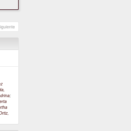
iguiente
ez
da,
drina
;
erta
rtha
rtiz,