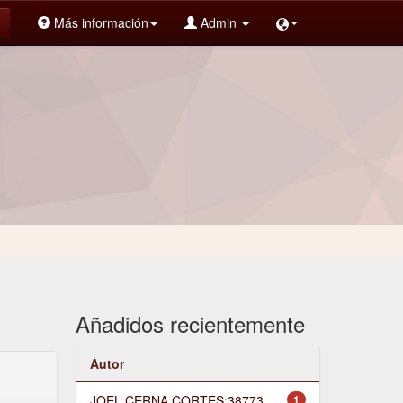
Más información
Admin
Añadidos recientemente
Autor
JOEL CERNA CORTES;38773
1