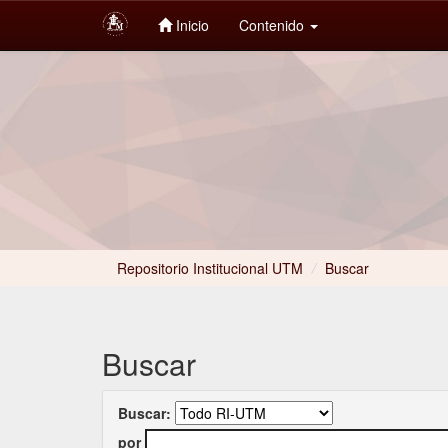
Inicio
Contenido
Skip
navigation
Repositorio Institucional UTM
/
Buscar
Buscar
Buscar:
por