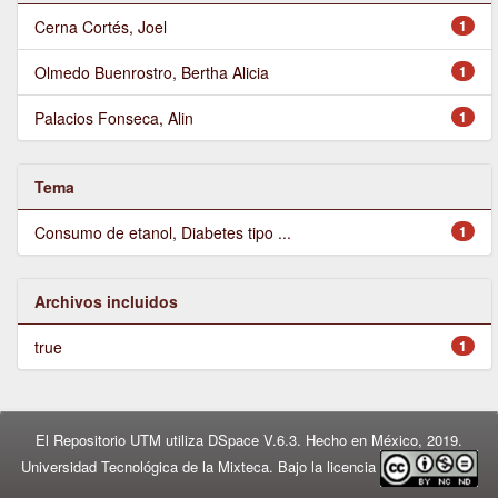
Cerna Cortés, Joel
1
Olmedo Buenrostro, Bertha Alicia
1
Palacios Fonseca, Alin
1
Tema
Consumo de etanol, Diabetes tipo ...
1
Archivos incluidos
true
1
El Repositorio UTM utiliza DSpace V.6.3. Hecho en México, 2019.
Universidad Tecnológica de la Mixteca. Bajo la licencia