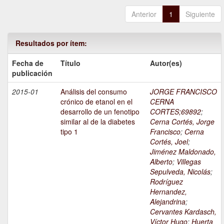
Anterior
1
Siguiente
Resultados por ítem:
Fecha de
Título
Autor(es)
publicación
2015-01
Análisis del consumo
JORGE FRANCISCO
crónico de etanol en el
CERNA
desarrollo de un fenotipo
CORTES;69892
;
similar al de la diabetes
Cerna Cortés, Jorge
tipo 1
Francisco
;
Cerna
Cortés, Joel
;
Jiménez Maldonado,
Alberto
;
Villegas
Sepulveda, Nicolás
;
Rodríguez
Hernandez,
Alejandrina
;
Cervantes Kardasch,
Víctor Hugo
;
Huerta