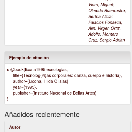
Viera, Miguel
;
Olmedo Buenrostro,
Bertha Alicia
;
Palacios Fonseca,
Alin
;
Virgen Ortiz,
Adolfo
;
Montero
Cruz, Sergio Adrian
Ejemplo de citación
s @book{licona1995tecnologias,
title={Tecnolog{\\i}as corporales: danza, cuerpo e historia},
author={Licona, Hilda C Islas},
year={1995},
publisher={Instituto Nacional de Bellas Artes}
}
Añadidos recientemente
Autor