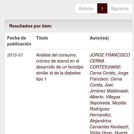
Anterior
1
Siguiente
Resultados por ítem:
Fecha de
Título
Autor(es)
publicación
2015-01
Análisis del consumo
JORGE FRANCISCO
crónico de etanol en el
CERNA
desarrollo de un fenotipo
CORTES;69892
;
similar al de la diabetes
Cerna Cortés, Jorge
tipo 1
Francisco
;
Cerna
Cortés, Joel
;
Jiménez Maldonado,
Alberto
;
Villegas
Sepulveda, Nicolás
;
Rodríguez
Hernandez,
Alejandrina
;
Cervantes Kardasch,
Víctor Hugo
;
Huerta