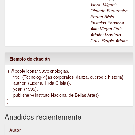
Viera, Miguel
;
Olmedo Buenrostro,
Bertha Alicia
;
Palacios Fonseca,
Alin
;
Virgen Ortiz,
Adolfo
;
Montero
Cruz, Sergio Adrian
Ejemplo de citación
s @book{licona1995tecnologias,
title={Tecnolog{\\i}as corporales: danza, cuerpo e historia},
author={Licona, Hilda C Islas},
year={1995},
publisher={Instituto Nacional de Bellas Artes}
}
Añadidos recientemente
Autor