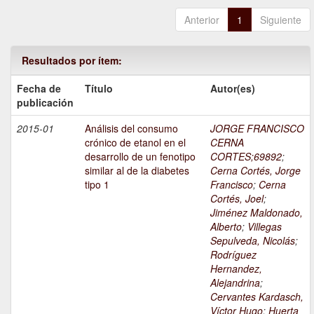
Anterior
1
Siguiente
Resultados por ítem:
Fecha de
Título
Autor(es)
publicación
2015-01
Análisis del consumo
JORGE FRANCISCO
crónico de etanol en el
CERNA
desarrollo de un fenotipo
CORTES;69892
;
similar al de la diabetes
Cerna Cortés, Jorge
tipo 1
Francisco
;
Cerna
Cortés, Joel
;
Jiménez Maldonado,
Alberto
;
Villegas
Sepulveda, Nicolás
;
Rodríguez
Hernandez,
Alejandrina
;
Cervantes Kardasch,
Víctor Hugo
;
Huerta