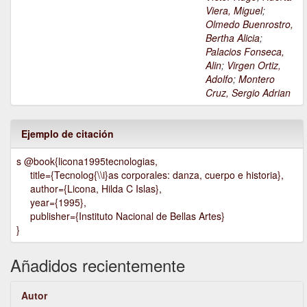
Viera, Miguel
;
Olmedo Buenrostro,
Bertha Alicia
;
Palacios Fonseca,
Alin
;
Virgen Ortiz,
Adolfo
;
Montero
Cruz, Sergio Adrian
Ejemplo de citación
s @book{licona1995tecnologias,
title={Tecnolog{\\i}as corporales: danza, cuerpo e historia},
author={Licona, Hilda C Islas},
year={1995},
publisher={Instituto Nacional de Bellas Artes}
}
Añadidos recientemente
Autor