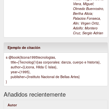
Viera, Miguel
;
Olmedo Buenrostro,
Bertha Alicia
;
Palacios Fonseca,
Alin
;
Virgen Ortiz,
Adolfo
;
Montero
Cruz, Sergio Adrian
Ejemplo de citación
s @book{licona1995tecnologias,
title={Tecnolog{\\i}as corporales: danza, cuerpo e historia},
author={Licona, Hilda C Islas},
year={1995},
publisher={Instituto Nacional de Bellas Artes}
}
Añadidos recientemente
Autor