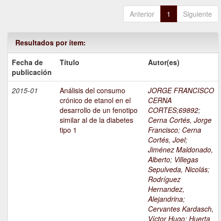
Anterior
1
Siguiente
Resultados por ítem:
Fecha de
Título
Autor(es)
publicación
2015-01
Análisis del consumo
JORGE FRANCISCO
crónico de etanol en el
CERNA
desarrollo de un fenotipo
CORTES;69892
;
similar al de la diabetes
Cerna Cortés, Jorge
tipo 1
Francisco
;
Cerna
Cortés, Joel
;
Jiménez Maldonado,
Alberto
;
Villegas
Sepulveda, Nicolás
;
Rodríguez
Hernandez,
Alejandrina
;
Cervantes Kardasch,
Víctor Hugo
;
Huerta