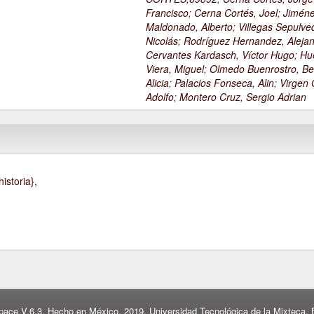
Francisco
;
Cerna Cortés, Joel
;
Jimén
Maldonado, Alberto
;
Villegas Sepulve
Nicolás
;
Rodríguez Hernandez, Alejan
Cervantes Kardasch, Víctor Hugo
;
Hu
Viera, Miguel
;
Olmedo Buenrostro, Be
Alicia
;
Palacios Fonseca, Alin
;
Virgen O
Adolfo
;
Montero Cruz, Sergio Adrian
istoria},
pace V.6.3. Hecho en México, 2019. Universidad Tecnológica de la Mixteca. B