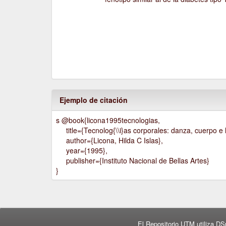
Ejemplo de citación
s @book{licona1995tecnologias,
title={Tecnolog{\\i}as corporales: danza, cuerpo e h
author={Licona, Hilda C Islas},
year={1995},
publisher={Instituto Nacional de Bellas Artes}
}
El Repositorio UTM utiliza DS