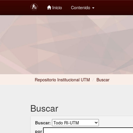
Inicio
Contenido
Skip
navigation
Repositorio Institucional UTM
/
Buscar
Buscar
Buscar:
por