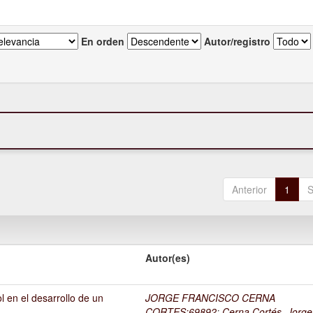
En orden
Autor/registro
Anterior
1
S
Autor(es)
l en el desarrollo de un
JORGE FRANCISCO CERNA
1
CORTES;69892
;
Cerna Cortés, Jorge