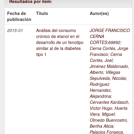
Resultados por ítem:
Fecha de
Título
Autor(es)
publicación
2015-01
Análisis del consumo
JORGE FRANCISCO
crónico de etanol en el
CERNA
desarrollo de un fenotipo
CORTES;69892
;
similar al de la diabetes
Cerna Cortés, Jorge
tipo 1
Francisco
;
Cerna
Cortés, Joel
;
Jiménez Maldonado,
Alberto
;
Villegas
Sepulveda, Nicolás
;
Rodríguez
Hernandez,
Alejandrina
;
Cervantes Kardasch,
Víctor Hugo
;
Huerta
Viera, Miguel
;
Olmedo Buenrostro,
Bertha Alicia
;
Palacios Fonseca,