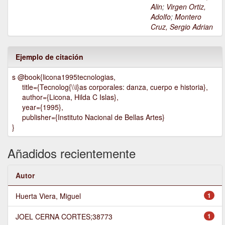
Alin
;
Virgen Ortiz,
Adolfo
;
Montero
Cruz, Sergio Adrian
Ejemplo de citación
s @book{licona1995tecnologias,
title={Tecnolog{\\i}as corporales: danza, cuerpo e historia},
author={Licona, Hilda C Islas},
year={1995},
publisher={Instituto Nacional de Bellas Artes}
}
Añadidos recientemente
Autor
Huerta Viera, Miguel
1
JOEL CERNA CORTES;38773
1