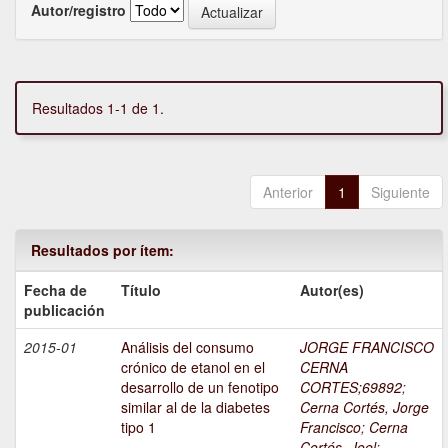
Autor/registro
Resultados 1-1 de 1.
Anterior
1
Siguiente
Resultados por ítem:
Fecha de
Título
Autor(es)
publicación
2015-01
Análisis del consumo
JORGE FRANCISCO
crónico de etanol en el
CERNA
desarrollo de un fenotipo
CORTES;69892
;
similar al de la diabetes
Cerna Cortés, Jorge
tipo 1
Francisco
;
Cerna
Cortés, Joel
;