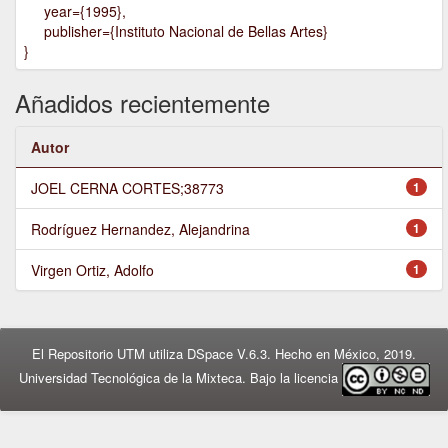
year={1995},
publisher={Instituto Nacional de Bellas Artes}
}
Añadidos recientemente
Autor
JOEL CERNA CORTES;38773
1
Rodríguez Hernandez, Alejandrina
1
Virgen Ortiz, Adolfo
1
El Repositorio UTM utiliza DSpace V.6.3. Hecho en México, 2019.
Universidad Tecnológica de la Mixteca. Bajo la licencia