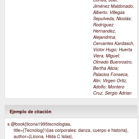
Jiménez Maldonado,
Alberto
;
Villegas
Sepulveda, Nicolás
;
Rodríguez
Hernandez,
Alejandrina
;
Cervantes Kardasch,
Víctor Hugo
;
Huerta
Viera, Miguel
;
Olmedo Buenrostro,
Bertha Alicia
;
Palacios Fonseca,
Alin
;
Virgen Ortiz,
Adolfo
;
Montero
Cruz, Sergio Adrian
Ejemplo de citación
s @book{licona1995tecnologias,
title={Tecnolog{\\i}as corporales: danza, cuerpo e historia},
author={Licona, Hilda C Islas},