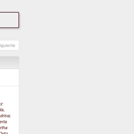
iguiente
ez
da,
drina
;
erta
rtha
rtiz,