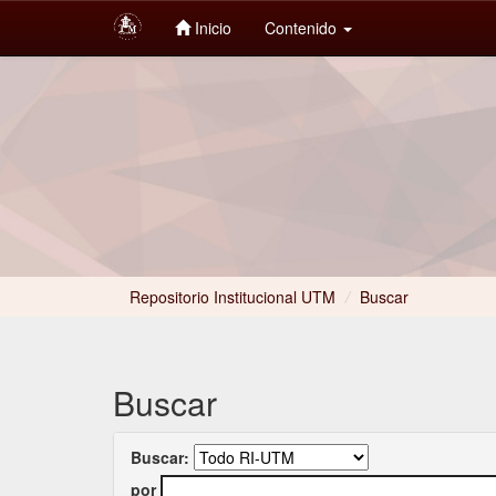
Inicio
Contenido
Skip
navigation
Repositorio Institucional UTM
/
Buscar
Buscar
Buscar:
por