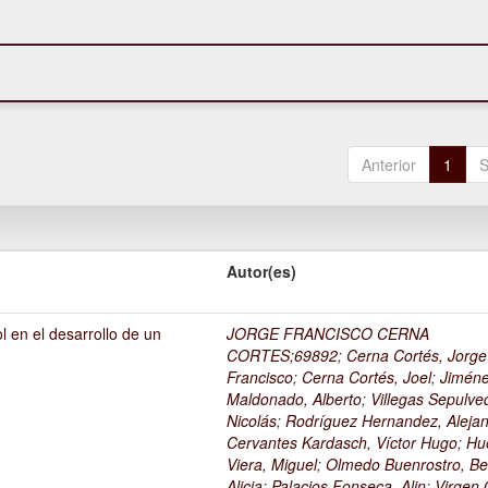
Anterior
1
S
Autor(es)
l en el desarrollo de un
JORGE FRANCISCO CERNA
1
CORTES;69892
;
Cerna Cortés, Jorge
Francisco
;
Cerna Cortés, Joel
;
Jimén
Maldonado, Alberto
;
Villegas Sepulve
Nicolás
;
Rodríguez Hernandez, Alejan
Cervantes Kardasch, Víctor Hugo
;
Hu
Viera, Miguel
;
Olmedo Buenrostro, Be
Alicia
;
Palacios Fonseca, Alin
;
Virgen O