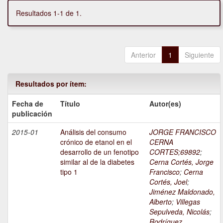
Resultados 1-1 de 1.
Anterior
1
Siguiente
Resultados por ítem:
Fecha de
Título
Autor(es)
publicación
2015-01
Análisis del consumo
JORGE FRANCISCO
crónico de etanol en el
CERNA
desarrollo de un fenotipo
CORTES;69892
;
similar al de la diabetes
Cerna Cortés, Jorge
tipo 1
Francisco
;
Cerna
Cortés, Joel
;
Jiménez Maldonado,
Alberto
;
Villegas
Sepulveda, Nicolás
;
Rodríguez