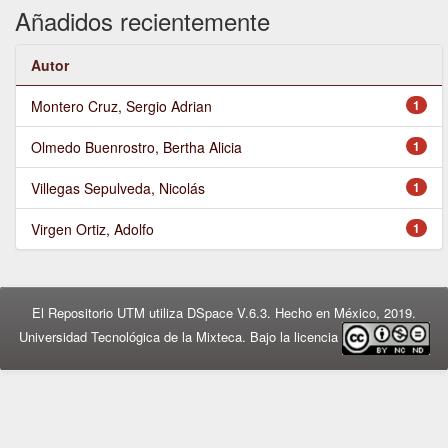
Añadidos recientemente
Autor
Montero Cruz, Sergio Adrian
1
Olmedo Buenrostro, Bertha Alicia
1
Villegas Sepulveda, Nicolás
1
Virgen Ortiz, Adolfo
1
El Repositorio UTM utiliza DSpace V.6.3. Hecho en México, 2019.
Universidad Tecnológica de la Mixteca. Bajo la licencia