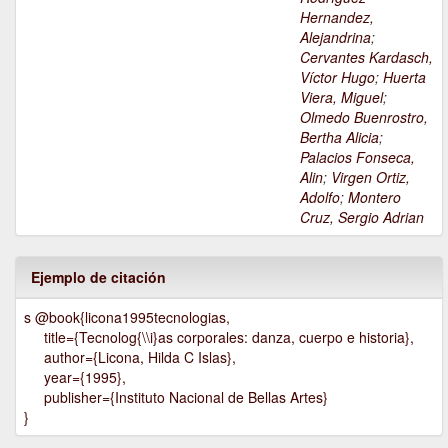
Hernandez,
Alejandrina
;
Cervantes Kardasch,
Víctor Hugo
;
Huerta
Viera, Miguel
;
Olmedo Buenrostro,
Bertha Alicia
;
Palacios Fonseca,
Alin
;
Virgen Ortiz,
Adolfo
;
Montero
Cruz, Sergio Adrian
Ejemplo de citación
s @book{licona1995tecnologias,
title={Tecnolog{\\i}as corporales: danza, cuerpo e historia},
author={Licona, Hilda C Islas},
year={1995},
publisher={Instituto Nacional de Bellas Artes}
}