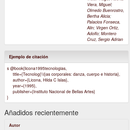
Viera, Miguel
;
Olmedo Buenrostro,
Bertha Alicia
;
Palacios Fonseca,
Alin
;
Virgen Ortiz,
Adolfo
;
Montero
Cruz, Sergio Adrian
Ejemplo de citación
s @book{licona1995tecnologias,
title={Tecnolog{\\i}as corporales: danza, cuerpo e historia},
author={Licona, Hilda C Islas},
year={1995},
publisher={Instituto Nacional de Bellas Artes}
}
Añadidos recientemente
Autor