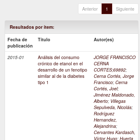
Anterior
1
Siguiente
Resultados por ítem:
Fecha de
Título
Autor(es)
publicación
2015-01
Análisis del consumo
JORGE FRANCISCO
crónico de etanol en el
CERNA
desarrollo de un fenotipo
CORTES;69892
;
similar al de la diabetes
Cerna Cortés, Jorge
tipo 1
Francisco
;
Cerna
Cortés, Joel
;
Jiménez Maldonado,
Alberto
;
Villegas
Sepulveda, Nicolás
;
Rodríguez
Hernandez,
Alejandrina
;
Cervantes Kardasch,
Víctor Hugo
;
Huerta