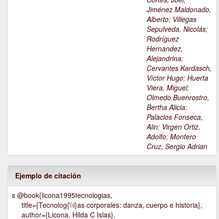
Jiménez Maldonado,
Alberto
;
Villegas
Sepulveda, Nicolás
;
Rodríguez
Hernandez,
Alejandrina
;
Cervantes Kardasch,
Víctor Hugo
;
Huerta
Viera, Miguel
;
Olmedo Buenrostro,
Bertha Alicia
;
Palacios Fonseca,
Alin
;
Virgen Ortiz,
Adolfo
;
Montero
Cruz, Sergio Adrian
Ejemplo de citación
s @book{licona1995tecnologias,
title={Tecnolog{\\i}as corporales: danza, cuerpo e historia},
author={Licona, Hilda C Islas},