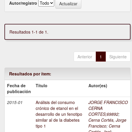
Autor/registro
Resultados 1-1 de 1.
Anterior
1
Siguiente
Resultados por ítem:
Fecha de
Título
Autor(es)
publicación
2015-01
Análisis del consumo
JORGE FRANCISCO
crónico de etanol en el
CERNA
desarrollo de un fenotipo
CORTES;69892
;
similar al de la diabetes
Cerna Cortés, Jorge
tipo 1
Francisco
;
Cerna
Cortés, Joel
;