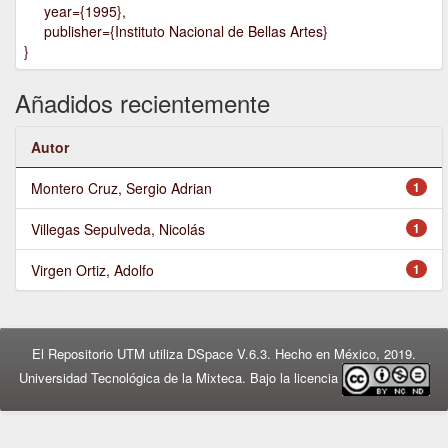
year={1995},
publisher={Instituto Nacional de Bellas Artes}
}
Añadidos recientemente
Autor
Montero Cruz, Sergio Adrian
1
Villegas Sepulveda, Nicolás
1
Virgen Ortiz, Adolfo
1
El Repositorio UTM utiliza DSpace V.6.3. Hecho en México, 2019.
Universidad Tecnológica de la Mixteca. Bajo la licencia