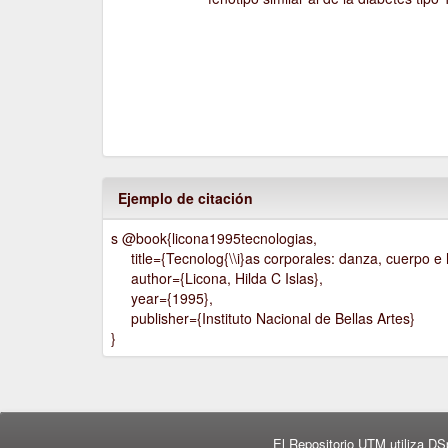
Ejemplo de citación
s @book{licona1995tecnologias,
title={Tecnolog{\\i}as corporales: danza, cuerpo e h
author={Licona, Hilda C Islas},
year={1995},
publisher={Instituto Nacional de Bellas Artes}
}
El Repositorio UTM utiliza DS