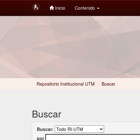
Inicio
Contenido
Skip
navigation
Repositorio Institucional UTM
/
Buscar
Buscar
Buscar:
por