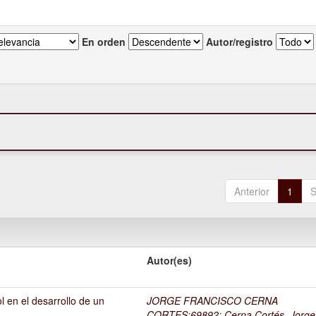
En orden
Autor/registro
Anterior
1
S
Autor(es)
l en el desarrollo de un
JORGE FRANCISCO CERNA
1
CORTES;69892
;
Cerna Cortés, Jorge