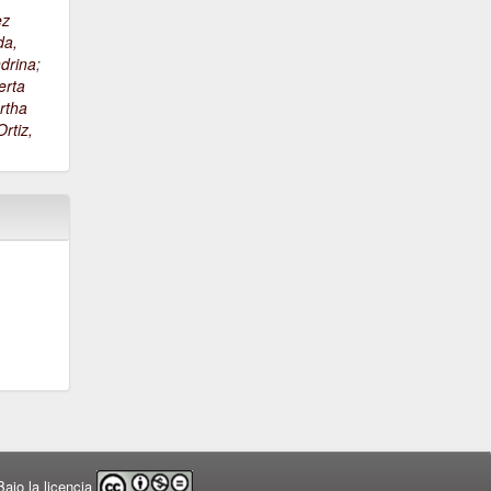
ez
da,
drina
;
erta
rtha
rtiz,
ajo la licencia