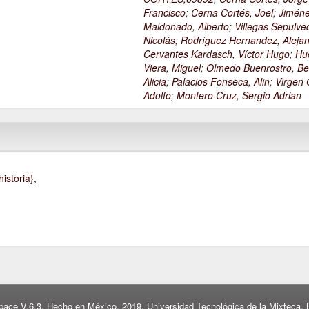
Francisco
;
Cerna Cortés, Joel
;
Jimén
Maldonado, Alberto
;
Villegas Sepulve
Nicolás
;
Rodríguez Hernandez, Alejan
Cervantes Kardasch, Víctor Hugo
;
Hu
Viera, Miguel
;
Olmedo Buenrostro, Be
Alicia
;
Palacios Fonseca, Alin
;
Virgen O
Adolfo
;
Montero Cruz, Sergio Adrian
istoria},
pace V.6.3. Hecho en México, 2019. Universidad Tecnológica de la Mixteca. B