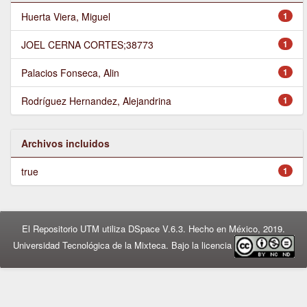
Huerta Viera, Miguel
1
JOEL CERNA CORTES;38773
1
Palacios Fonseca, Alin
1
Rodríguez Hernandez, Alejandrina
1
Archivos incluidos
true
1
El Repositorio UTM utiliza DSpace V.6.3. Hecho en México, 2019.
Universidad Tecnológica de la Mixteca. Bajo la licencia