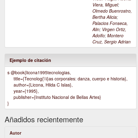
Viera, Miguel
;
Olmedo Buenrostro,
Bertha Alicia
;
Palacios Fonseca,
Alin
;
Virgen Ortiz,
Adolfo
;
Montero
Cruz, Sergio Adrian
Ejemplo de citación
s @book{licona1995tecnologias,
title={Tecnolog{\\i}as corporales: danza, cuerpo e historia},
author={Licona, Hilda C Islas},
year={1995},
publisher={Instituto Nacional de Bellas Artes}
}
Añadidos recientemente
Autor