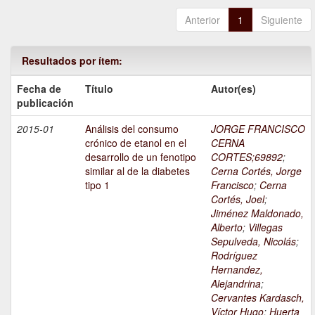
Anterior
1
Siguiente
Resultados por ítem:
Fecha de
Título
Autor(es)
publicación
2015-01
Análisis del consumo
JORGE FRANCISCO
crónico de etanol en el
CERNA
desarrollo de un fenotipo
CORTES;69892
;
similar al de la diabetes
Cerna Cortés, Jorge
tipo 1
Francisco
;
Cerna
Cortés, Joel
;
Jiménez Maldonado,
Alberto
;
Villegas
Sepulveda, Nicolás
;
Rodríguez
Hernandez,
Alejandrina
;
Cervantes Kardasch,
Víctor Hugo
;
Huerta