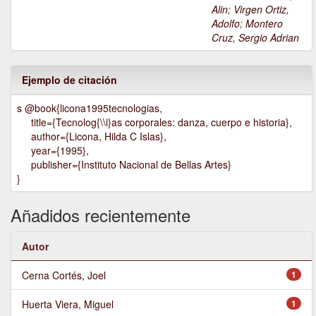
Alin
;
Virgen Ortiz,
Adolfo
;
Montero
Cruz, Sergio Adrian
Ejemplo de citación
s @book{licona1995tecnologias,
title={Tecnolog{\\i}as corporales: danza, cuerpo e historia},
author={Licona, Hilda C Islas},
year={1995},
publisher={Instituto Nacional de Bellas Artes}
}
Añadidos recientemente
Autor
Cerna Cortés, Joel
1
Huerta Viera, Miguel
1