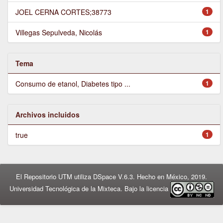
JOEL CERNA CORTES;38773
1
Villegas Sepulveda, Nicolás
1
Tema
Consumo de etanol, Diabetes tipo ...
1
Archivos incluidos
true
1
El Repositorio UTM utiliza DSpace V.6.3. Hecho en México, 2019.
Universidad Tecnológica de la Mixteca. Bajo la licencia