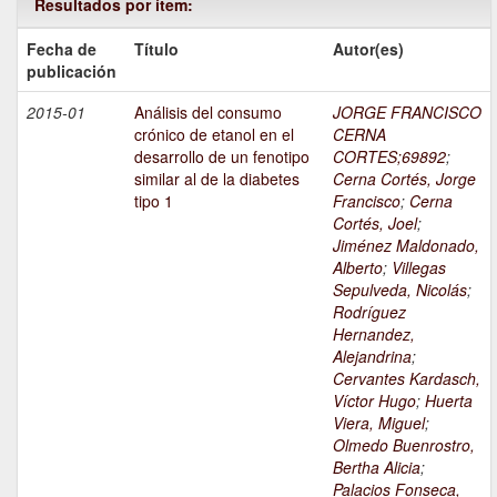
Resultados por ítem:
Fecha de
Título
Autor(es)
publicación
2015-01
Análisis del consumo
JORGE FRANCISCO
crónico de etanol en el
CERNA
desarrollo de un fenotipo
CORTES;69892
;
similar al de la diabetes
Cerna Cortés, Jorge
tipo 1
Francisco
;
Cerna
Cortés, Joel
;
Jiménez Maldonado,
Alberto
;
Villegas
Sepulveda, Nicolás
;
Rodríguez
Hernandez,
Alejandrina
;
Cervantes Kardasch,
Víctor Hugo
;
Huerta
Viera, Miguel
;
Olmedo Buenrostro,
Bertha Alicia
;
Palacios Fonseca,